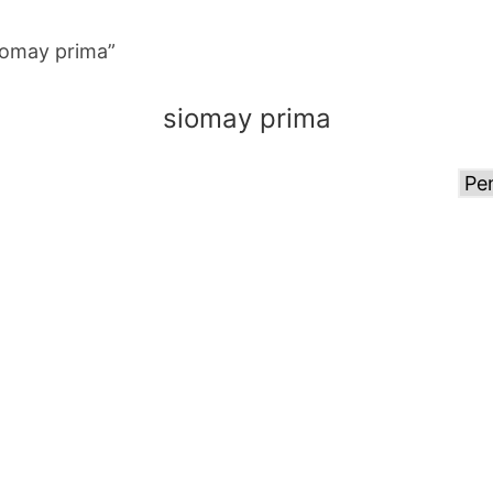
iomay prima”
siomay prima