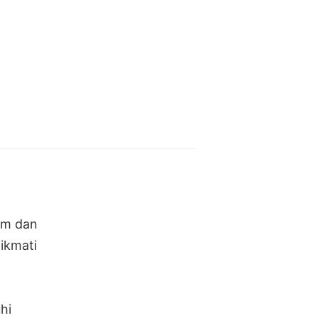
am dan
ikmati
hi