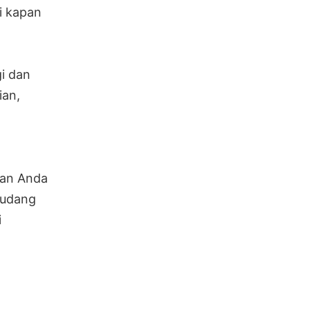
i kapan
gi dan
ian,
kan Anda
 udang
i