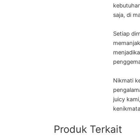
kebutuhan
saja, di m
Setiap dim
memanjaka
menjadika
penggemar
Nikmati k
pengalama
juicy kam
kenikmat
Produk Terkait